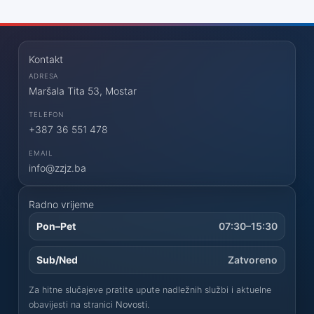
Kontakt
ADRESA
Maršala Tita 53, Mostar
TELEFON
+387 36 551 478
EMAIL
info@zzjz.ba
Radno vrijeme
Pon–Pet
07:30–15:30
Sub/Ned
Zatvoreno
Za hitne slučajeve pratite upute nadležnih službi i aktuelne
obavijesti na stranici
Novosti
.