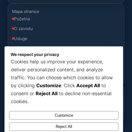
Mapa stranice
Početna
O zavodu
Usluge
Odluke
We respect your privacy
Konkursi
Cookies help us improve your experience,
Novosti
deliver personalized content, and analyze
traffic. You can choose which cookies to allow
Kontakt
by clicking
Customize
. Click
Accept All
to
consent or
Reject All
to decline non-essential
Korisni dokumenti
cookies.
Dokumenti
Bilteni
Ako nešto ne možete pronaći, javite se putem
kontakt forme
.
Customize
Reject All