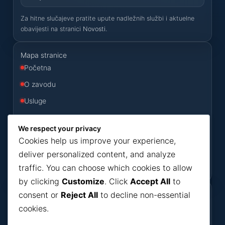
Za hitne slučajeve pratite upute nadležnih službi i aktuelne
obavijesti na stranici
Novosti
.
Mapa stranice
Početna
O zavodu
Usluge
Odluke
We respect your privacy
Konkursi
Cookies help us improve your experience,
Novosti
deliver personalized content, and analyze
traffic. You can choose which cookies to allow
Kontakt
by clicking
Customize
. Click
Accept All
to
consent or
Reject All
to decline non-essential
Korisni dokumenti
cookies.
Dokumenti
Bilteni