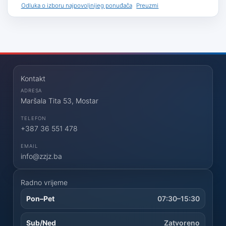
Odluka o izboru najpovoljnijeg ponuđača
Preuzmi
Kontakt
ADRESA
Maršala Tita 53, Mostar
TELEFON
+387 36 551 478
EMAIL
info@zzjz.ba
Radno vrijeme
Pon–Pet
07:30–15:30
Sub/Ned
Zatvoreno