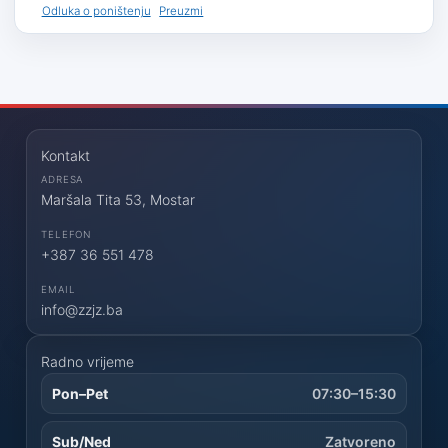
Odluka o poništenju
Preuzmi
Kontakt
ADRESA
Maršala Tita 53, Mostar
TELEFON
+387 36 551 478
EMAIL
info@zzjz.ba
Radno vrijeme
Pon–Pet
07:30–15:30
Sub/Ned
Zatvoreno