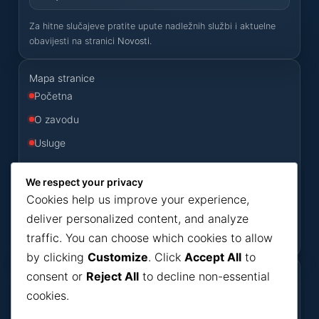
Za hitne slučajeve pratite upute nadležnih službi i aktuelne
obavijesti na stranici
Novosti
.
Mapa stranice
Početna
O zavodu
Usluge
Odluke
We respect your privacy
Konkursi
Cookies help us improve your experience,
Novosti
deliver personalized content, and analyze
traffic. You can choose which cookies to allow
Kontakt
by clicking
Customize
. Click
Accept All
to
consent or
Reject All
to decline non-essential
Korisni dokumenti
cookies.
Dokumenti
Bilteni