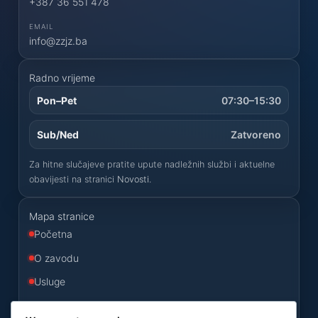
+387 36 551 478
EMAIL
info@zzjz.ba
Radno vrijeme
Pon–Pet
07:30–15:30
Sub/Ned
Zatvoreno
Za hitne slučajeve pratite upute nadležnih službi i aktuelne
obavijesti na stranici
Novosti
.
Mapa stranice
Početna
O zavodu
Usluge
Odluke