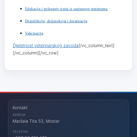
Edukacija i polaganje ispita iz sanitarnog minimuma
Dezinfekcija, dezinsekcija i deratizacija
Vakcinacija
Djelatnost veterinarskog zavoda
[/vc_column_text]
[/vc_column][/vc_row]
Kontakt
ADRESA
Maršala Tita 53, Mostar
TELEFON