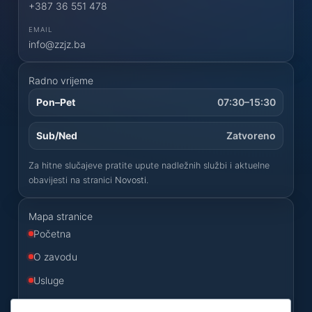
+387 36 551 478
EMAIL
info@zzjz.ba
Radno vrijeme
Pon–Pet
07:30–15:30
Sub/Ned
Zatvoreno
Za hitne slučajeve pratite upute nadležnih službi i aktuelne
obavijesti na stranici
Novosti
.
Mapa stranice
Početna
O zavodu
Usluge
Odluke