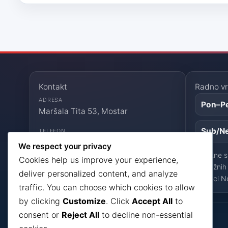
Kontakt
Radno vr
ADRESA
Pon–P
Maršala Tita 53, Mostar
Sub/N
TELEFON
+387 36 551 478
We respect your privacy
Za hitne s
Cookies help us improve your experience,
EMAIL
nadležnih 
deliver personalized content, and analyze
info@zzjz.ba
stranici
N
traffic. You can choose which cookies to allow
by clicking
Customize
. Click
Accept All
to
consent or
Reject All
to decline non-essential
ZZJZ HNK