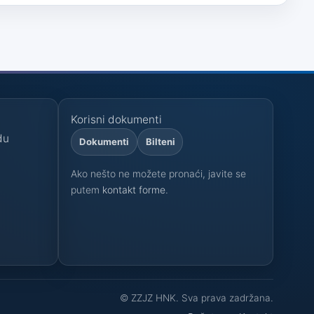
Korisni dokumenti
du
Dokumenti
Bilteni
Ako nešto ne možete pronaći, javite se
i
putem
kontakt forme
.
© ZZJZ HNK. Sva prava zadržana.