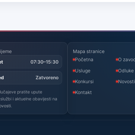
ijeme
Mapa stranice
Početna
O zavo
et
07:30–15:30
Usluge
Odluke
ed
Zatvoreno
Konkursi
Novost
lučajeve pratite upute
Kontakt
službi i aktuelne obavijesti na
ovosti
.