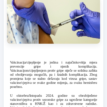
Vakcinacija/cijepljenje je jedina i najučinkovitija mjera
prevencije gripe i njenih komplikacija.
Vakcinacijom/cijepljenjem protiv gripe stječe se solidna zaštita
od obolijevanja mogućih, pa i fatalnih komplikacija. Zbog
promjena koje se stalno dešavaju kod virusa gripe, sastav
vakcine/cjepiva se svake godine mijenja, za svaku hemisferu
posebno.
U oktorbru/listopadu 2024. godine su obezbijeđene
vakcine/cjepiva protiv sezonske gripe za ugrožene kategorije
stanovništva u HNK/Ž kao i za zdravstvene radnike.