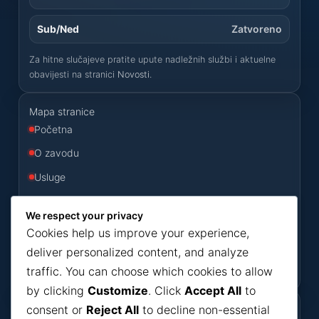
Sub/Ned
Zatvoreno
Za hitne slučajeve pratite upute nadležnih službi i aktuelne
obavijesti na stranici
Novosti
.
Mapa stranice
Početna
O zavodu
Usluge
Odluke
We respect your privacy
Konkursi
Cookies help us improve your experience,
Novosti
deliver personalized content, and analyze
traffic. You can choose which cookies to allow
Kontakt
by clicking
Customize
. Click
Accept All
to
consent or
Reject All
to decline non-essential
Korisni dokumenti