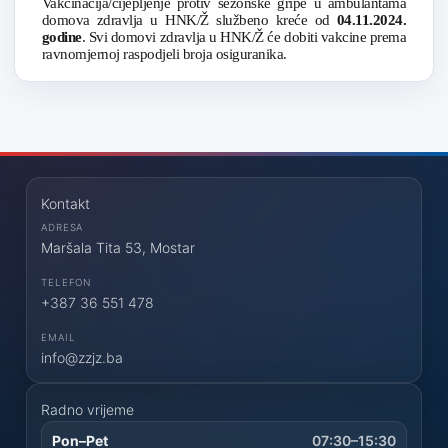
Vakcinacija/cijepljenje protiv sezonske gripe u ambulantama
domova zdravlja u HNK/Ž službeno kreće od
04.11.2024.
godine
. Svi domovi zdravlja u HNK/Ž će dobiti vakcine prema
ravnomjernoj raspodjeli broja osiguranika.
Kontakt
ADRESA
Maršala Tita 53, Mostar
TELEFON
+387 36 551 478
EMAIL
info@zzjz.ba
Radno vrijeme
Pon–Pet
07:30–15:30