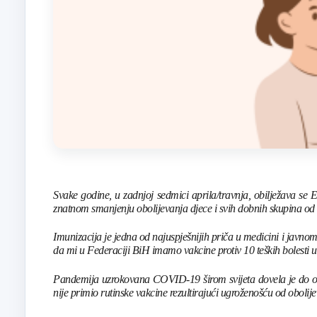
Svake godine, u zadnjoj sedmici aprila/travnja, obilježava se E
znatnom smanjenju obolijevanja djece i svih dobnih skupina od r
Imunizacija je jedna od najuspješnijih priča u medicini i javno
da mi u Federaciji BiH imamo vakcine protiv 10 teških bolesti
Pandemija uzrokovana COVID-19 širom svijeta dovela je do ote
nije primio rutinske vakcine rezultirajući ugroženošću od oboli