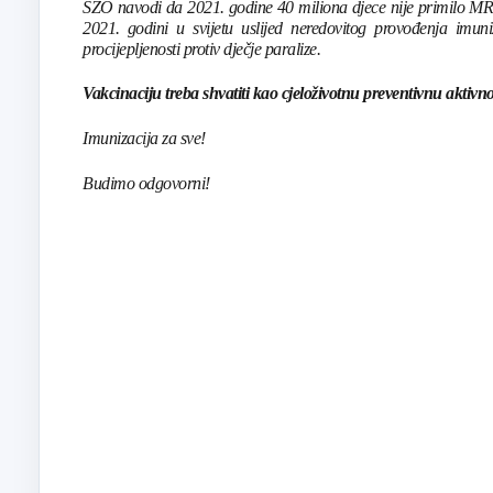
SZO navodi da 2021. godine 40 miliona djece nije primilo MRP c
2021. godini u svijetu uslijed neredovitog provođenja imu
procijepljenosti protiv dječje paralize.
Vakcinaciju treba shvatiti kao cjeloživotnu preventivnu aktivno
Imunizacija za sve!
Budimo odgovorni!