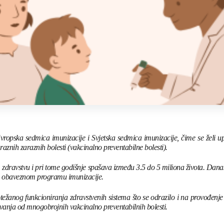
vropska sedmica imunizacije i Svjetska sedmica imunizacije, čime se želi up
aznih zaraznih bolesti (vakcinalno preventabilne bolesti).
m zdravstvu i pri tome godišnje spašava između 3.5 do 5 miliona života. Dan
 u obaveznom programu imunizacije.
žanog funkcioniranja zdravstvenih sistema što se odrazilo i na provođenje
jevanja od mnogobrojnih vakcinalno preventabilnih bolesti.