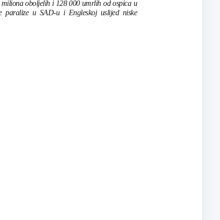
 miliona oboljelih i 128 000 umrlih od ospica u
e paralize u SAD-u i Engleskoj uslijed niske