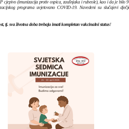
jepivo (imunizacija protiv ospica, zaušnjaka i rubeole), kao i da je bilo 9
nizacijskog programa uvjetovano COVID-19. Navedeni su slučajevi dječj
st, tj. sva životna doba trebaju imati kompletan vakcinalni status
!