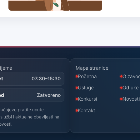
ijeme
Mapa stranice
Početna
O zavo
et
07:30–15:30
Usluge
Odluke
ed
Zatvoreno
Konkursi
Novost
lučajeve pratite upute
Kontakt
službi i aktuelne obavijesti na
ovosti
.