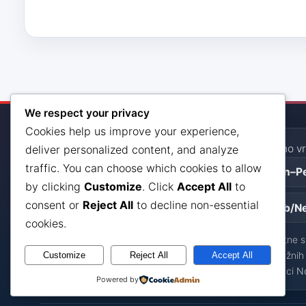
We respect your privacy
Cookies help us improve your experience,
Kontakt
Radno vr
deliver personalized content, and analyze
ADRESA
traffic. You can choose which cookies to allow
Pon–P
Maršala Tita 53, Mostar
by clicking
Customize
. Click
Accept All
to
consent or
Reject All
to decline non-essential
Sub/N
TELEFON
+387 36 551 478
cookies.
Za hitne s
EMAIL
nadležnih 
Customize
Reject All
Accept All
info@zzjz.ba
stranici
N
Powered by