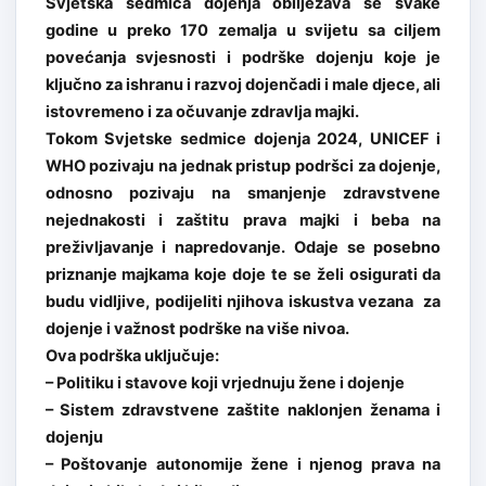
Svjetska sedmica dojenja obilježava se svake
godine u preko 170 zemalja u svijetu sa ciljem
povećanja svjesnosti i podrške dojenju koje je
ključno za ishranu i razvoj dojenčadi i male djece, ali
istovremeno i za očuvanje zdravlja majki.
Tokom Svjetske sedmice dojenja 2024, UNICEF i
WHO pozivaju na jednak pristup podršci za dojenje,
odnosno pozivaju na smanjenje zdravstvene
nejednakosti i zaštitu prava majki i beba na
preživljavanje i napredovanje. Odaje se posebno
priznanje majkama koje doje te se želi osigurati da
budu vidljive, podijeliti njihova iskustva vezana za
dojenje i važnost podrške na više nivoa.
Ova podrška uključuje:
– Politiku i stavove koji vrjednuju žene i dojenje
– Sistem zdravstvene zaštite naklonjen ženama i
dojenju
– Poštovanje autonomije žene i njenog prava na