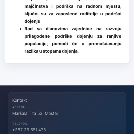
majčinstva i podrška na radnom mjestu,
ključni su za zaposlene roditelje u podršci
dojenju
Rad sa članovima zajednice na razvoju
prilagođene podrške dojenju za ranjive
populacije, pomoći će u premošćavanju
razlika u stopama dojenja.
Kontakt
ADRESA
Maršala Tita 53, Mostar
TELEFON
+387 36 551 478