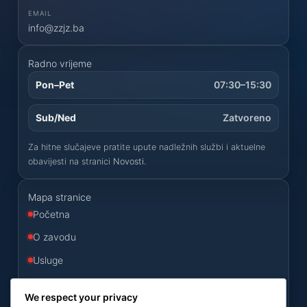
EMAIL
info@zzjz.ba
Radno vrijeme
Pon–Pet
07:30–15:30
Sub/Ned
Zatvoreno
Za hitne slučajeve pratite upute nadležnih službi i aktuelne
obavijesti na stranici
Novosti
.
Mapa stranice
Početna
O zavodu
Usluge
Odluke
We respect your privacy
Konkursi