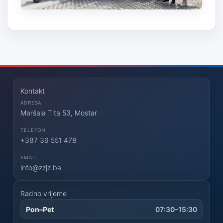
Kontakt
ADRESA
Maršala Tita 53, Mostar
TELEFON
+387 36 551 478
EMAIL
info@zzjz.ba
Radno vrijeme
Pon–Pet
07:30–15:30