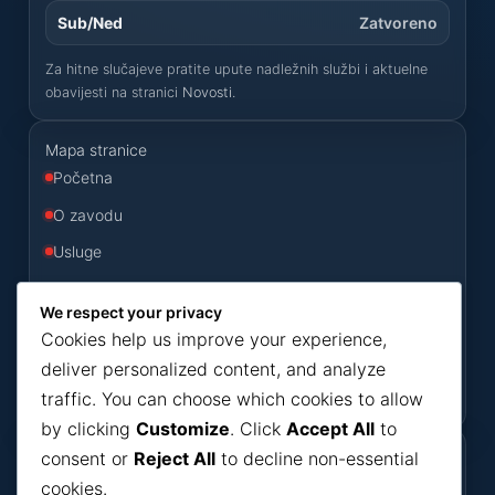
Sub/Ned
Zatvoreno
Za hitne slučajeve pratite upute nadležnih službi i aktuelne
obavijesti na stranici
Novosti
.
Mapa stranice
Početna
O zavodu
Usluge
Odluke
We respect your privacy
Konkursi
Cookies help us improve your experience,
Novosti
deliver personalized content, and analyze
traffic. You can choose which cookies to allow
Kontakt
by clicking
Customize
. Click
Accept All
to
consent or
Reject All
to decline non-essential
Korisni dokumenti
cookies.
Dokumenti
Bilteni