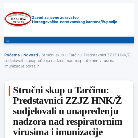
Zavod za javno zdravstvo
Hercegovačko-neretvanskog kantona/županije
Početna
/
Novosti
/
Stručni skup u Tarčinu: Predstavnici ZZJZ HNK/Ž
sudjelovali u unapređenju nadzora nad respiratornim virusima i
imunizacije odraslih
Stručni skup u Tarčinu:
Predstavnici ZZJZ HNK/Ž
sudjelovali u unapređenju
nadzora nad respiratornim
virusima i imunizacije