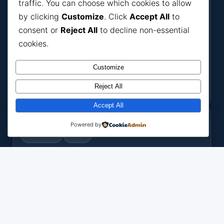
traffic. You can choose which cookies to allow
O zavodu
by clicking
Customize
. Click
Accept All
to
Usluge
consent or
Reject All
to decline non-essential
Odluke
cookies.
Konkursi
Customize
Novosti
Reject All
Kontakt
Accept All
Korisni dokumenti
Powered by
Dokumenti
Bilteni
Ako nešto ne možete pronaći, javite se putem
kontakt forme
.
ZZJZ HNK
Zavod za javno zdravstvo
© ZZJZ HNK. Sva prava zadržana.
Početna
·
Kontakt