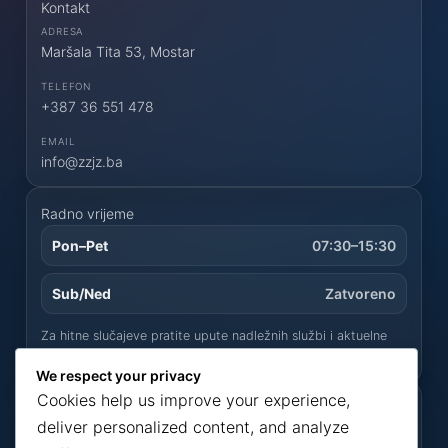
Kontakt
ADRESA
Maršala Tita 53, Mostar
TELEFON
+387 36 551 478
EMAIL
info@zzjz.ba
Radno vrijeme
Pon–Pet
07:30–15:30
Sub/Ned
Zatvoreno
Za hitne slučajeve pratite upute nadležnih službi i aktuelne
obavijesti na stranici
Novosti
.
We respect your privacy
Cookies help us improve your experience,
Mapa stranice
deliver personalized content, and analyze
Početna