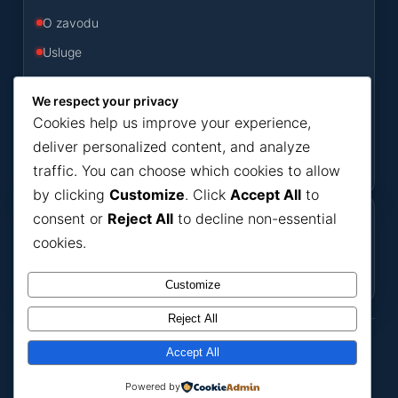
O zavodu
Usluge
Odluke
We respect your privacy
Konkursi
Cookies help us improve your experience,
Novosti
deliver personalized content, and analyze
traffic. You can choose which cookies to allow
Kontakt
by clicking
Customize
. Click
Accept All
to
consent or
Reject All
to decline non-essential
Korisni dokumenti
cookies.
Dokumenti
Bilteni
Ako nešto ne možete pronaći, javite se putem
kontakt forme
.
Customize
Reject All
ZZJZ HNK
Accept All
Zavod za javno zdravstvo
© ZZJZ HNK. Sva prava zadržana.
Powered by