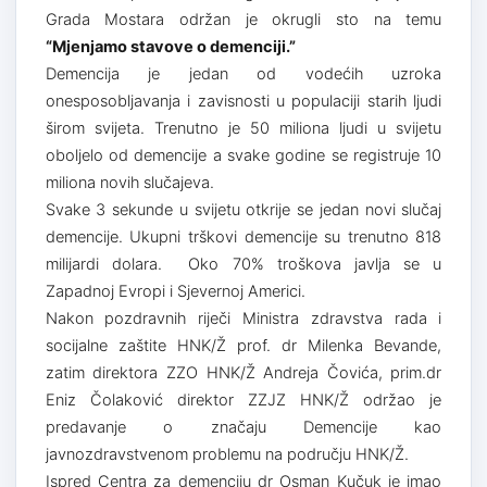
Grada Mostara održan je okrugli sto na temu
“Mjenjamo stavove o demenciji.”
Demencija je jedan od vodećih uzroka
onesposobljavanja i zavisnosti u populaciji starih ljudi
širom svijeta. Trenutno je 50 miliona ljudi u svijetu
oboljelo od demencije a svake godine se registruje 10
miliona novih slučajeva.
Svake 3 sekunde u svijetu otkrije se jedan novi slučaj
demencije. Ukupni trškovi demencije su trenutno 818
milijardi dolara. Oko 70% troškova javlja se u
Zapadnoj Evropi i Sjevernoj Americi.
Nakon pozdravnih riječi Ministra zdravstva rada i
socijalne zaštite HNK/Ž prof. dr Milenka Bevande,
zatim direktora ZZO HNK/Ž Andreja Čovića, prim.dr
Eniz Čolaković direktor ZZJZ HNK/Ž održao je
predavanje o značaju Demencije kao
javnozdravstvenom problemu na području HNK/Ž.
Ispred Centra za demenciju dr Osman Kučuk je imao