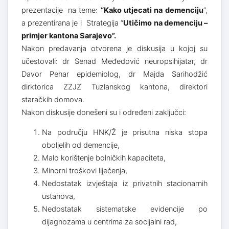
prezentacije na teme:
“Kako utjecati na
demenciju
”,
a prezentirana je i Strategija “
Utičimo na demenciju –
primjer kantona Sarajevo”.
Nakon predavanja otvorena je diskusija u kojoj su
učestovali: dr Senad Međedović neuropsihijatar, dr
Davor Pehar epidemiolog, dr Majda Sarihodžić
dirktorica ZZJZ Tuzlanskog kantona, direktori
staračkih domova.
Nakon diskusije donešeni su i određeni zaključci:
Na području HNK/Ž je prisutna niska stopa
oboljelih od demencije,
Malo korištenje bolničkih kapaciteta,
Minorni troškovi liječenja,
Nedostatak izvještaja iz privatnih stacionarnih
ustanova,
Nedostatak sistematske evidencije po
dijagnozama u centrima za socijalni rad,