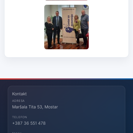
Kontakt
ADRESA
Maršala Tita 53, Mostar
TELEFON
+387 36 551 478