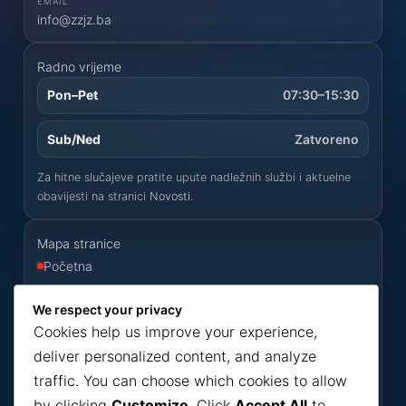
EMAIL
info@zzjz.ba
Radno vrijeme
Pon–Pet
07:30–15:30
Sub/Ned
Zatvoreno
Za hitne slučajeve pratite upute nadležnih službi i aktuelne
obavijesti na stranici
Novosti
.
Mapa stranice
Početna
O zavodu
We respect your privacy
Usluge
Cookies help us improve your experience,
deliver personalized content, and analyze
Odluke
traffic. You can choose which cookies to allow
Konkursi
by clicking
Customize
. Click
Accept All
to