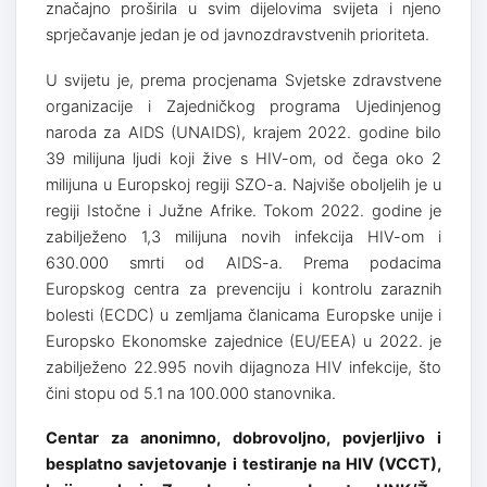
značajno proširila u svim dijelovima svijeta i njeno
sprječavanje jedan je od javnozdravstvenih prioriteta.
U svijetu je, prema procjenama Svjetske zdravstvene
organizacije i Zajedničkog programa Ujedinjenog
naroda za AIDS (UNAIDS), krajem 2022. godine bilo
39 milijuna ljudi koji žive s HIV-om, od čega oko 2
milijuna u Europskoj regiji SZO-a. Najviše oboljelih je u
regiji Istočne i Južne Afrike. Tokom 2022. godine je
zabilježeno 1,3 milijuna novih infekcija HIV-om i
630.000 smrti od AIDS-a. Prema podacima
Europskog centra za prevenciju i kontrolu zaraznih
bolesti (ECDC) u zemljama članicama Europske unije i
Europsko Ekonomske zajednice (EU/EEA) u 2022. je
zabilježeno 22.995 novih dijagnoza HIV infekcije, što
čini stopu od 5.1 na 100.000 stanovnika.
Centar za anonimno, dobrovoljno, povjerljivo i
besplatno savjetovanje i testiranje na HIV (VCCT),