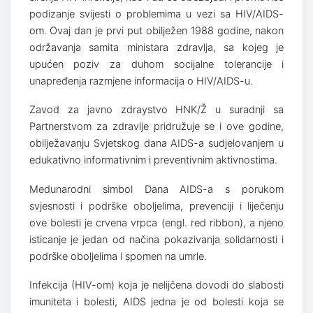
podizanje svijesti o problemima u vezi sa HIV/AIDS-
om. Ovaj dan je prvi put obilježen 1988 godine, nakon
održavanja samita ministara zdravlja, sa kojeg je
upućen poziv za duhom socijalne tolerancije i
unapređenja razmjene informacija o HIV/AIDS-u.
Zavod za javno zdraystvo HNK/Ž u suradnji sa
Partnerstvom za zdravlje pridružuje se i ove godine,
obilježavanju Svjetskog dana AIDS-a sudjelovanjem u
edukativno informativnim i preventivnim aktivnostima.
Medunarodni simbol Dana AIDS-a s porukom
svjesnosti i podrške oboljelima, prevenciji i liječenju
ove bolesti je crvena vrpca (engl. red ribbon), a njeno
isticanje je jedan od načina pokazivanja solidarnosti i
podrške oboljelima i spomen na umrle.
Infekcija (HIV-om) koja je nelijčena dovodi do slabosti
imuniteta i bolesti, AIDS jedna je od bolesti koja se