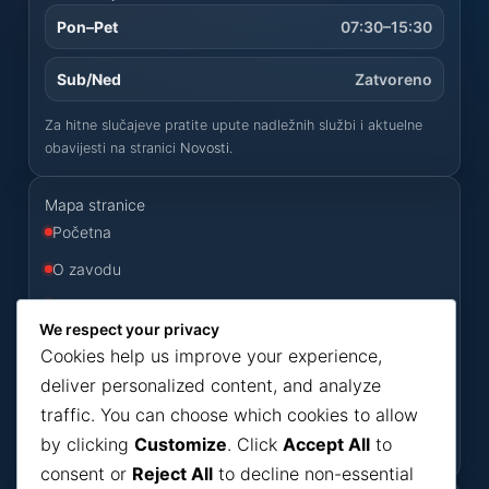
Pon–Pet
07:30–15:30
Sub/Ned
Zatvoreno
Za hitne slučajeve pratite upute nadležnih službi i aktuelne
obavijesti na stranici
Novosti
.
Mapa stranice
Početna
O zavodu
Usluge
We respect your privacy
Odluke
Cookies help us improve your experience,
Konkursi
deliver personalized content, and analyze
traffic. You can choose which cookies to allow
Novosti
by clicking
Customize
. Click
Accept All
to
Kontakt
consent or
Reject All
to decline non-essential