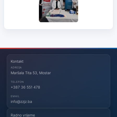
Kontakt
ADRESA
Maršala Tita 53, Mostar
TELEFON
+387 36 551 478
EMAIL
info@zzjz.ba
Radno vrijeme