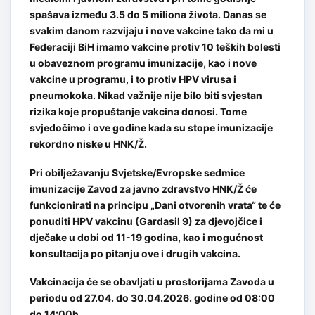
spašava između 3.5 do 5 miliona života. Danas se
svakim danom razvijaju i nove vakcine tako da mi u
Federaciji BiH imamo vakcine protiv 10 teških bolesti
u obaveznom programu imunizacije, kao i nove
vakcine u programu, i to protiv HPV virusa i
pneumokoka. Nikad važnije nije bilo biti svjestan
rizika koje propuštanje vakcina donosi. Tome
svjedočimo i ove godine kada su stope imunizacije
rekordno niske u HNK/Ž.
Pri obilježavanju Svjetske/Evropske sedmice
imunizacije Zavod za javno zdravstvo HNK/Ž će
funkcionirati na principu „Dani otvorenih vrata“ te će
ponuditi HPV vakcinu (Gardasil 9) za djevojčice i
dječake u dobi od 11-19 godina, kao i mogućnost
konsultacija po pitanju ove i drugih vakcina.
Vakcinacija će se obavljati u prostorijama Zavoda u
periodu od 27.04. do 30.04.2026. godine od 08:00
do 14:00h.