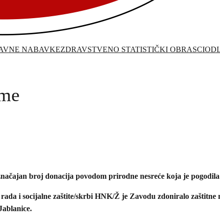
JAVNE NABAVKE
ZDRAVSTVENO STATISTIČKI OBRASCI
ODL
eme
načajan broj donacija povodom prirodne nesreće koja je pogodil
 rada i socijalne zaštite/skrbi HNK/Ž je Zavodu zdoniralo zaštitne
ablanice.