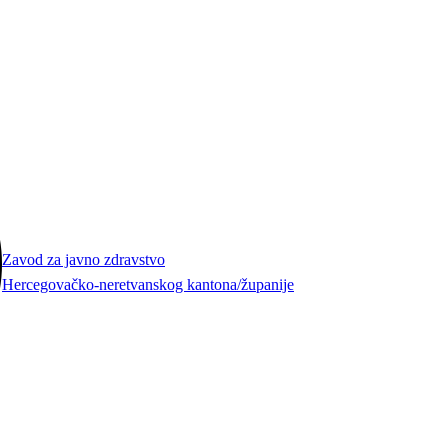
Zavod za javno zdravstvo
Hercegovačko-neretvanskog kantona/županije