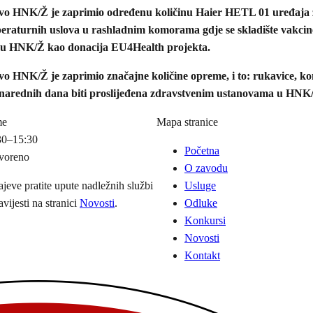
tvo HNK/Ž je zaprimio određenu količinu Haier HETL 01 uređaja 
peraturnih uslova u rashladnim komorama gdje se skladište vakcin
a u HNK/Ž kao donacija EU4Health projekta.
o HNK/Ž je zaprimio značajne količine opreme, i to: rukavice, kon
 narednih dana biti proslijeđena zdravstvenim ustanovama u HNK
me
Mapa stranice
30–15:30
Početna
voreno
O zavodu
ajeve pratite upute nadležnih službi
Usluge
avijesti na stranici
Novosti
.
Odluke
Konkursi
Novosti
Kontakt