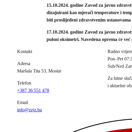
15.10.2024. godine Zavod za javno zdravs
dizajnirani kao mjerači temperature i tem
biti proslijeđeni zdravstvenim ustanovam
17.10.2024. godine Zavod za javno zdravstv
pulsni oksimetri. Navedena oprema će već
Kontakt
Radno vrije
Pon–Pet
07:
Adresa
Sub/Ned
Zat
Maršala Tita 53, Mostar
Za hitne sluč
Telefon
i aktuelne ob
+387 36 551 478
Email
info@zzjz.ba