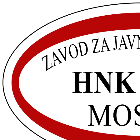
Idi
na
sadržaj