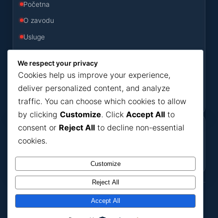
Početna
O zavodu
Usluge
Odluke
We respect your privacy
Konkursi
Cookies help us improve your experience,
Novosti
deliver personalized content, and analyze
traffic. You can choose which cookies to allow
Kontakt
by clicking
Customize
. Click
Accept All
to
consent or
Reject All
to decline non-essential
Korisni dokumenti
cookies.
Dokumenti
Bilteni
Ako nešto ne možete pronaći, javite se putem
kontakt forme
.
Customize
Reject All
ZZJZ HNK
Accept All
Zavod za javno zdravstvo
© ZZJZ HNK. Sva prava zadržana.