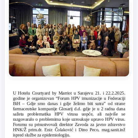
U Hotelu Courtyard by Marriot u Sarajevu 21. i 22.2.2025.
godine je organizovan “Forum HPV imunizacije u Federaciji
BiH – Gdje smo danas i gdje želimo biti sutra” od strane
farmaceutske kompanije Glosarij d.d. gdje je u 2 radna dana
sažeta problematika HPV virusa uopće, ali najviše se
razgovaralo o problemima koje uzroukuje upravo HPV virus.
Forumu su prisustvovali direktor Zavoda za javno zdravstvo
HNK/Ž prim.dr. Eniz Čolaković i Dino Peco, mag.sanit.inž
ispred službe za epidemiologiju.