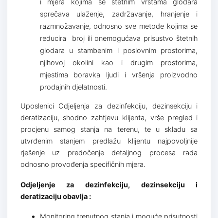
i mjera kojima se štetnim vrstama glodara
sprečava ulaženje, zadržavanje, hranjenje i
razmnožavanje, odnosno sve metode kojima se
reducira broj ili onemogućava prisustvo štetnih
glodara u stambenim i poslovnim prostorima,
njihovoj okolini kao i drugim prostorima,
mjestima boravka ljudi i vršenja proizvodno
prodajnih djelatnosti.
Uposlenici Odjeljenja za dezinfekciju, dezinsekciju i
deratizaciju, shodno zahtjevu klijenta, vrše pregled i
procjenu samog stanja na terenu, te u skladu sa
utvrđenim stanjem predlažu klijentu najpovoljnije
rješenje uz predočenje detaljnog procesa rada
odnosno provođenja specifičnih mjera.
Odjeljenje za dezinfekciju, dezinsekciju i
deratizaciju obavlja :
Monitoring trenutnog stanja i moguće prisutnosti