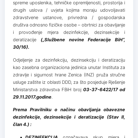
spreme uposlenika, tehničke opremljenosti, prostorija i
drugih uslova / uvjeta kojima moraju udovoljavati
zdravstvene ustanove, privredna / gospodarska
društva odnosno fizičke osobe – obrtnici za obavljanje
i provođenje mjera dezinfekcije, dezinsekcije i
deratizacije
(„Službene novine Federacije BiH“,
30/16).
Odjeljenje za dezinfekciju, dezinsekciju i deratizaciju
kao zasebna organizaciona jedinica unutar Instituta za
zdravlje i sigurnost hrane Zenica (INZ) pruža stručne
usluge zaštite iz oblasti DDD, za što posjeduje Rješenje
Ministarstva zdravstva FBiH broj
03-37-6422/17 od
29.11.2017.godine
.
Prema Pravilniku o načinu obavljanja obavezne
dezinfekcije, dezinsekcije i deratizacije (Stav II,
član 4.) :
DEZINFEKCIJA
označavava skup mjera i