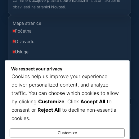
Za hitne slučajeve pratite upute nadležnih službi i aktuelne
obavijesti na stranici
Novosti
.
Mapa stranice
Početna
O zavodu
Usluge
Odluke
We respect your privacy
Konkursi
Cookies help us improve your experience,
Novosti
deliver personalized content, and analyze
traffic. You can choose which cookies to allow
Kontakt
by clicking
Customize
. Click
Accept All
to
consent or
Reject All
to decline non-essential
Korisni dokumenti
cookies.
Dokumenti
Bilteni
Ako nešto ne možete pronaći, javite se putem
kontakt forme
.
Customize