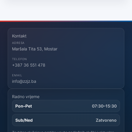
Kontakt
ADRESA
Maršala Tita 53, Mostar
TELEFON
+387 36 551 478
EMAIL
info@zzjz.ba
Radno vrijeme
Pon–Pet
07:30–15:30
Sub/Ned
Zatvoreno