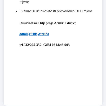
mjera;
Evaluaciju učinkovitosti provedenih DDD mjera.
Rukovodilac Odjeljenja Admir Gluhić;
admir.gluhic@inz
.ba
tel.032/205-352; GSM 061/846-903