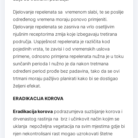
Djelovanje repelenata sa vremenom slabi, te se poslije
određenog vremena moraju ponovo primjeniti.
Djelovanje repelenata se zasniva na vrlo osetljivim
njušnim receptorima zmija koje izbegavaju tretirana
područja. Uspješnost repelenata je različita kod
pojedinih vrsta, te zavisi i od vremenskih uslova
primene, odnosno primjena repelenata nužna je u toku
sunčanih perioda I nužno je da nakon tretmana
određeni period prođe bez padavina, tako da se ovi
trtmani moraju pažljivo planirati kako bi se dostigao
željeni efekat.
ERADIKACIJA KOROVA
Eradikacija korova
podrazumjeva suzbijanje korova i
drvenastog rastinja na brz i učinkovit način kojim se
uklanja nepoželjna vegetacija na svim mjestima gdje bi
njen nekontrolisani rast mogao uzrokovati štetne