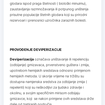
glodara ispod praga štetnosti ( biološki minuimu),
zaustavljanja razmnožavanja ili potpunog uništenja
prisutne populacije štetnih glodara koji su prirodni
rezervoari i prenosnici uzročnika zaraznih bolesti.
PROVOĐENJE DEVIPERIZACIJE
Deviperizacija
označava uništavanje ili repelenciju
(odbijanje) gmizavaca, prvenstveno guštera i zmija,
upotrebom hemijskih sredstava odnosno primjenom
hemijskih metoda. U skorije vrijeme na tržištu su
dostupna namjenska sredstva za odbijanje zmija (
repelenti) koji su neškodljivi za ljudsko zdravlje i
okolinu, a svojim specifičnim mirisom odbijaju
gmizavce, koji se nakon primjene ovih sredstava drže
dalje od tretiranih područja.