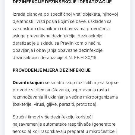
DEZINFEKCIJE DEZINSEKCIJE I DERATIZACIJE
Izrada planova po specifičnoj vrsti objekata, njihovoj
djelatnosti i vrsti posla kojim se bave, usklađen sa
zakonskom dinamikom i obavezama provođenja
usluga preventivne dezinfekcije, dezinsekcije i
deratizacije u skladu sa Pravilnikom o načinu
obavljanja i obavljanja obavezne dezinfekcije,
dezinsekcije i deratizacije S.N. FBiH 30/16.
PROVOĐENJE MJERA DEZINFEKCIJE
Dezinfekcijom
se smatra skup različitih mjera koji se
provode s ciljem uništavanja, usporavanja rasta i
razmnožavanja ili uklanjanja većine mikroorganizama
(bakterije, virusi, gljive, paraziti, protozoe).
Stručni timovi vrše dezinfekciju koristeći
najsavremenije automatske raspršivače (generatore
aerosola) koji rasprskavaju preparat u mikročestice i