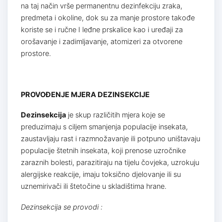
na taj način vrše permanentnu dezinfekciju zraka,
predmeta i okoline, dok su za manje prostore takođe
koriste se i ručne I leđne prskalice kao i uređaji za
orošavanje i zadimljavanje, atomizeri za otvorene
prostore.
PROVOĐENJE MJERA DEZINSEKCIJE
Dezinsekcija
je skup različitih mjera koje se
preduzimaju s ciljem smanjenja populacije insekata,
zaustavljaju rast i razmnožavanje ili potpuno uništavaju
populacije štetnih insekata, koji prenose uzročnike
zaraznih bolesti, parazitiraju na tijelu čovjeka, uzrokuju
alergijske reakcije, imaju toksično djelovanje ili su
uznemirivači ili štetočine u skladištima hrane.
Dezinsekcija se provodi :