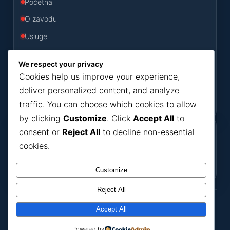
Početna
O zavodu
Usluge
Odluke
We respect your privacy
Konkursi
Cookies help us improve your experience,
Novosti
deliver personalized content, and analyze
traffic. You can choose which cookies to allow
Kontakt
by clicking
Customize
. Click
Accept All
to
consent or
Reject All
to decline non-essential
Korisni dokumenti
cookies.
Dokumenti
Bilteni
Ako nešto ne možete pronaći, javite se putem
kontakt forme
.
Customize
Reject All
ZZJZ HNK
Accept All
Zavod za javno zdravstvo
© ZZJZ HNK. Sva prava zadržana.
Powered by